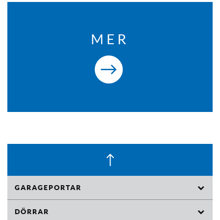
MER
GARAGEPORTAR
Takskjutportar
DÖRRAR
Motordrivna Öppnare för Garageportar