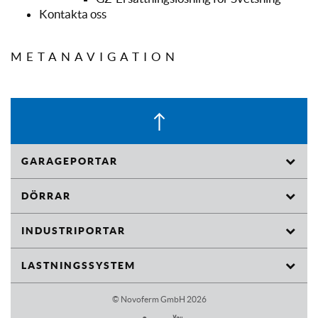
Kontakta oss
METANAVIGATION
GARAGEPORTAR
Takskjutportar
DÖRRAR
Motordrivna Öppnare för Garageportar
Rörkarmsdörrar
INDUSTRIPORTAR
Tillbehör
Industritakskjutportar
LASTNINGSSYSTEM
Snabbrullportar
Hydrauliska lastbryggor
© Novoferm GmbH 2026
Brandskjutportar
Mekaniska lastbryggor