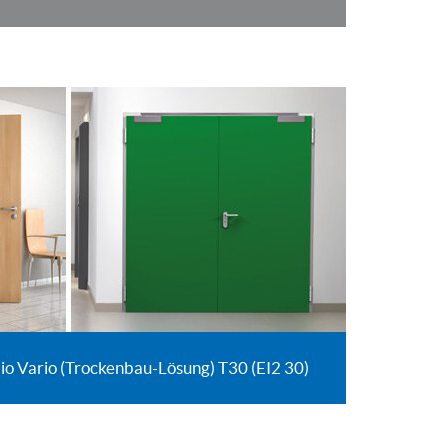
o Vario (Trockenbau-Lösung) T30 (EI2 30)