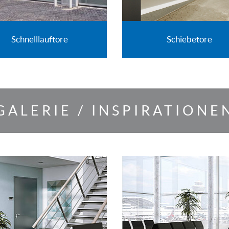
Schnelllauftore
Schiebetore
GALERIE / INSPIRATIONE