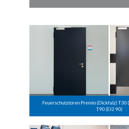
Feuerschutztüren Premio (Dickfalz) T30 (E
T90 (EI2 90)