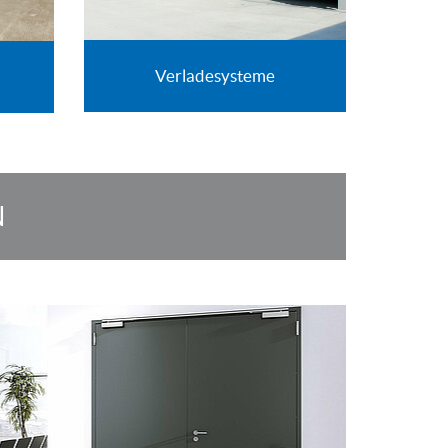
Verladesysteme
N