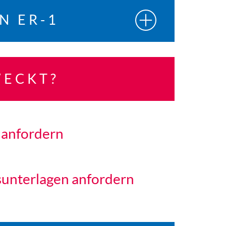
N ER-1
WECKT?
 anfordern
unterlagen anfordern