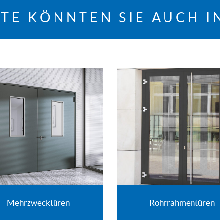
TE KÖNNTEN SIE AUCH I
Mehrzwecktüren
Rohrrahmentüren