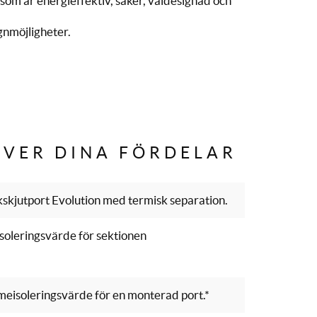
som är energieffektiv, säker, väldesignad och
gnmöjligheter.
ÖVER DINA FÖRDELAR
kskjutport Evolution med termisk separation.
soleringsvärde för sektionen
rmeisoleringsvärde för en monterad port.*