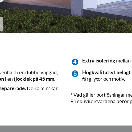
Extra isolering
mellan 
s enbart i en dubbelväggad,
Högkvalitativt belagt 
n i
en
tjocklek på 45 mm.
färg, ytor och motiv.
 separerade.
Detta minskar
* Vad gäller portlösningar m
Effektivitetsvärdena beror p