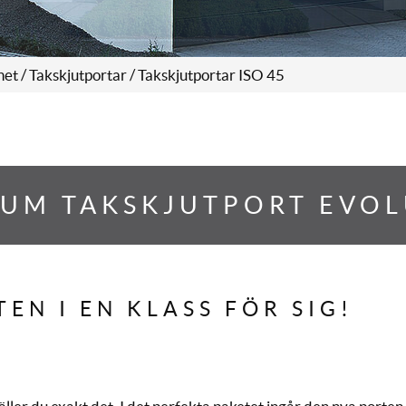
het
/
Takskjutportar
/ Takskjutportar ISO 45
UM TAKSKJUTPORT EVO
EN I EN KLASS FÖR SIG!