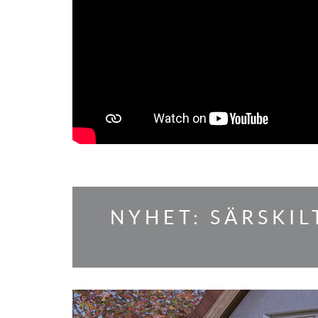
NYHET: SÄRSKI