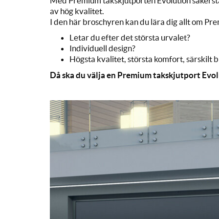
Med Premium takskjutporten Evolution säkerställ
av hög kvalitet.
I den här broschyren kan du lära dig allt om Pre
Letar du efter det största urvalet?
Individuell design?
Högsta kvalitet, största komfort, särskilt 
Då ska du välja en Premium takskjutport Evo