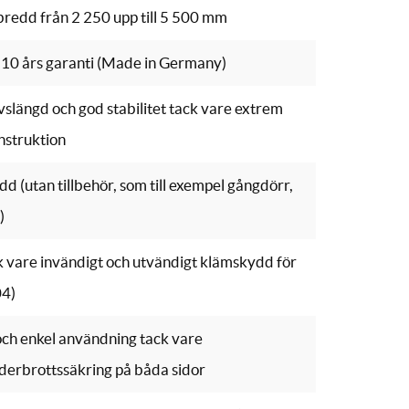
bredd från 2 250 upp till 5 500 mm
l 10 års garanti (Made in Germany)
ivslängd och god stabilitet tack vare extrem
nstruktion
d (utan tillbehör, som till exempel gångdörr,
)
 vare invändigt och utvändigt klämskydd för
04)
och enkel användning tack vare
äderbrottssäkring på båda sidor