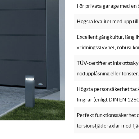
För privata garage med en 
Högsta kvalitet med upp til
Excellent gångkultur, lång l
vridningsstyvhet, robust ko
TÜV-certifierat inbrottsskyd
nödupplåsning eller fönster.
Högsta personsäkerhet tack
fingrar (enligt DIN EN 126
Perfekt funktionssäkerhet 
torsionsfjäderaxlar med fj