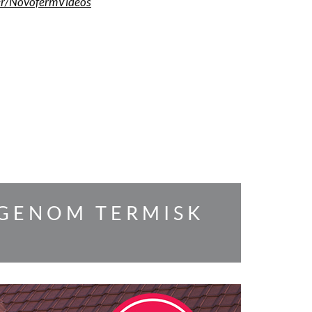
er/NovofermVideos
 GENOM TERMISK