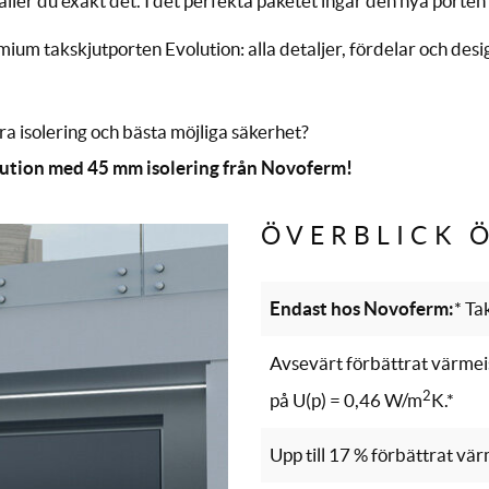
er du exakt det. I det perfekta paketet ingår den nya porten 
mium takskjutporten Evolution: alla detaljer, fördelar och desi
bra isolering och bästa möjliga säkerhet?
lution med 45 mm isolering från Novoferm!
ÖVERBLICK 
Endast hos Novoferm:
* Ta
Avsevärt förbättrat värmei
2
på U(p) = 0,46 W/m
K.*
Upp till 17 % förbättrat vä