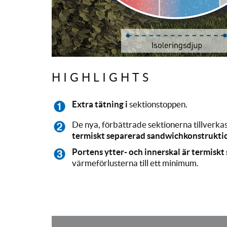
HIGHLIGHTS
Extra tätning i
sektionstoppen.
De nya, förbättrade sektionerna tillverka
termiskt separerad sandwichkonstruktio
Portens ytter- och innerskal är termiskt
värmeförlusterna till ett minimum.