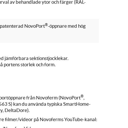
rt urval av behandlade ytor och färger (RAL-
®
, patenterad NovoPort
-öppnare med hög
ed jämförbara sektionstjocklekar.
å portens storlek och form.
®
geportöppnare från Novoferm (NovoPort
,
563 S) kan du använda typiska SmartHome-
y, DeltaDore).
are filmer/videor på Novoferms YouTube-kanal: