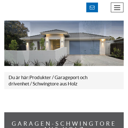
Kontakt aufnehmen
Du är här:
Produkter
/
Garageport och
drivenhet
/ Schwingtore aus Holz
GARAGEN-SCHWINGTORE