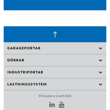
GARAGEPORTAR
Takskjutportar
DÖRRAR
Motordrivna Öppnare för Garageportar
Rörkarmsdörrar
INDUSTRIPORTAR
Tillbehör
Industritakskjutportar
LASTNINGSSYSTEM
Snabbrullportar
Hydrauliska lastbryggor
© Novoferm GmbH 2026
Brandskjutportar
Mekaniska lastbryggor
Lastningslösningar