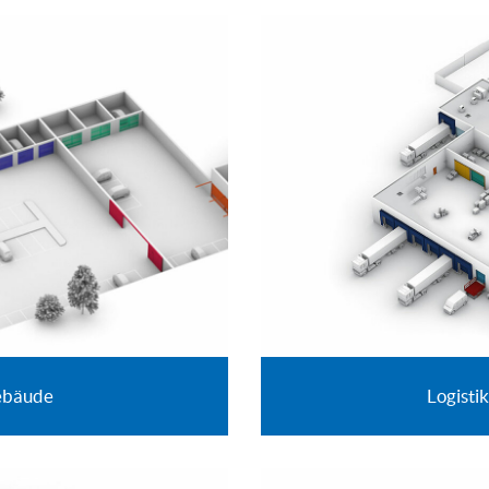
ebäude
Logisti